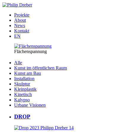
Projekte
About
News
Kontakt
EN
Flächenspannung
Alle
Kunst im öffentlichen Raum
Kunst am Bau
Installation
Skulptur
Kleinplastik
Kinetisch
Kalypso
Urbane Visionen
DROP